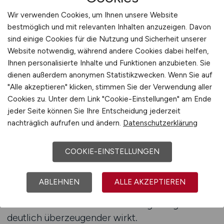
Wir verwenden Cookies, um Ihnen unsere Website
Stellenanzeigen auf BERATER.JOBS schalten
bestmöglich und mit relevanten Inhalten anzuzeigen. Davon
sind einige Cookies für die Nutzung und Sicherheit unserer
Beratung für optimale
Website notwendig, während andere Cookies dabei helfen,
Veröffentlichung
Ihnen personalisierte Inhalte und Funktionen anzubieten. Sie
dienen außerdem anonymen Statistikzwecken. Wenn Sie auf
Eine optimale Veröffentlichung einer
"Alle akzeptieren" klicken, stimmen Sie der Verwendung aller
Stellenanzeige für Managementberater entsteht
Cookies zu. Unter dem Link "Cookie-Einstellungen" am Ende
durch ein Zusammenspiel verschiedener
jeder Seite können Sie Ihre Entscheidung jederzeit
Faktoren: ein präziser Inhalt, ein strukturiertes
nachträglich aufrufen und ändern.
Datenschutzerklärung
Vorgehen und ein professionelles Umfeld, das
die Zielgruppe erreicht. Arbeitgeber, die
COOKIE-EINSTELLUNGEN
Unterstützung bei der Ausgestaltung ihrer
Anzeige in Anspruch nehmen, profitieren
ABLEHNEN
ALLE AKZEPTIEREN
davon, dass zentrale Botschaften klarer
formuliert werden und die Anzeige insgesamt
deutlich überzeugender wirkt.