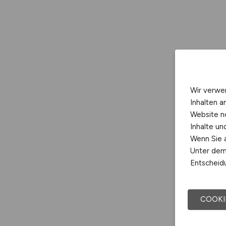
Wir verwe
Inhalten a
Website n
Inhalte u
Wenn Sie a
Unter dem 
Entscheidu
COOKI