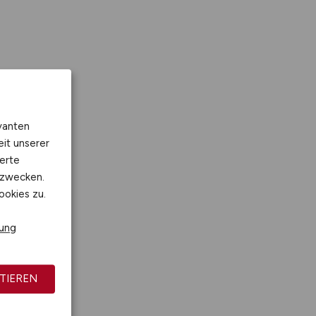
vanten
eit unserer
erte
kzwecken.
ookies zu.
rung
TIEREN