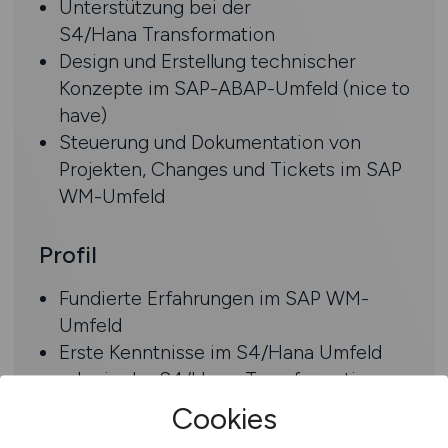
Unterstützung bei der
S4/Hana Transformation
Design und Erstellung technischer
Konzepte im SAP-ABAP-Umfeld (nice to
have)
Steuerung und Dokumentation von
Projekten, Changes und Tickets im SAP
WM-Umfeld
Profil
Fundierte Erfahrungen im SAP WM-
Umfeld
Erste Kenntnisse im S4/Hana Umfeld
oder in der S4/Hana-Transformation
Bestenfalls Grundlagen in der ABAP-
Cookies
Programmierung