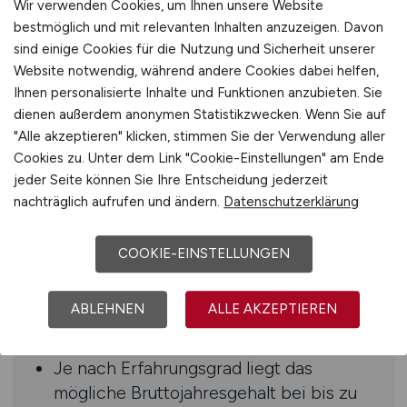
Wir verwenden Cookies, um Ihnen unsere Website
Fließende Deutschkenntnisse
bestmöglich und mit relevanten Inhalten anzuzeigen. Davon
sind einige Cookies für die Nutzung und Sicherheit unserer
Benefits
Website notwendig, während andere Cookies dabei helfen,
Ihnen personalisierte Inhalte und Funktionen anzubieten. Sie
30 Tage Urlaub
dienen außerdem anonymen Statistikzwecken. Wenn Sie auf
2 Tage Remote / Woche möglich
"Alle akzeptieren" klicken, stimmen Sie der Verwendung aller
Kantine
Cookies zu. Unter dem Link "Cookie-Einstellungen" am Ende
Jobrad-Leasing
jeder Seite können Sie Ihre Entscheidung jederzeit
Sommerfest
nachträglich aufrufen und ändern.
Datenschutzerklärung
Betriebliche Altersvorsorge
Tolle Fort- und
COOKIE-EINSTELLUNGEN
Weiterbildungsmöglichkeiten
ABLEHNEN
ALLE AKZEPTIEREN
Gehaltsinformationen
Je nach Erfahrungsgrad liegt das
mögliche Bruttojahresgehalt bei bis zu