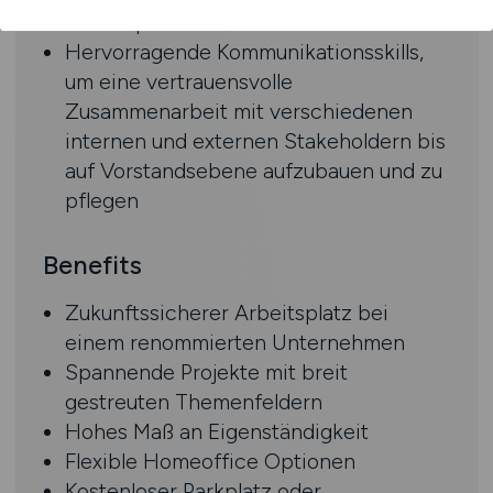
Fremdsprachen sind von Vorteil
Hervorragende Kommunikationsskills,
um eine vertrauensvolle
Zusammenarbeit mit verschiedenen
internen und externen Stakeholdern bis
auf Vorstandsebene aufzubauen und zu
pflegen
Benefits
Zukunftssicherer Arbeitsplatz bei
einem renommierten Unternehmen
Spannende Projekte mit breit
gestreuten Themenfeldern
Hohes Maß an Eigenständigkeit
Flexible Homeoffice Optionen
Kostenloser Parkplatz oder