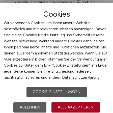
vergleichbaren beratenden Funktion
innerhalb eines Unternehmens,
Cookies
idealerweise mit einem Fokus auf
Versicherungen und/oder Banken
Wir verwenden Cookies, um Ihnen unsere Website
Ausgeprägten digitalen Affinität um
bestmöglich und mit relevanten Inhalten anzuzeigen. Davon
sind einige Cookies für die Nutzung und Sicherheit unserer
einen entscheidenden Beitrag zur
Website notwendig, während andere Cookies dabei helfen,
Optimierung von
Ihnen personalisierte Inhalte und Funktionen anzubieten. Sie
Unternehmensbereichen und
dienen außerdem anonymen Statistikzwecken. Wenn Sie auf
Prozessen zu leisten
"Alle akzeptieren" klicken, stimmen Sie der Verwendung aller
Exzellente analytischen
Cookies zu. Unter dem Link "Cookie-Einstellungen" am Ende
Fähigkeiten, umfassendes
jeder Seite können Sie Ihre Entscheidung jederzeit
Problemverständnis sowie deine hohe
nachträglich aufrufen und ändern.
Datenschutzerklärung
Zahlenaffinität
Erfahrung auch im internationalen
COOKIE-EINSTELLUNGEN
Umfeld
Verhandlungssichere Deutsch- und
ABLEHNEN
ALLE AKZEPTIEREN
Englischkenntnisse, weitere