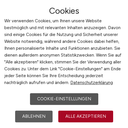
Vorgaben und interner Richtlinien einen
Cookies
erheblichen Einfluss auf Reputation, Sicherheit
und wirtschaftliche Stabilität hat. Arbeitnehmer,
Wir verwenden Cookies, um Ihnen unsere Website
die sich für diesen Bereich entscheiden,
bestmöglich und mit relevanten Inhalten anzuzeigen. Davon
arbeiten in einem anspruchsvollen Umfeld, in
sind einige Cookies für die Nutzung und Sicherheit unserer
dem sie sowohl rechtliche Grundlagen als auch
Website notwendig, während andere Cookies dabei helfen,
Ihnen personalisierte Inhalte und Funktionen anzubieten. Sie
unternehmerische Zusammenhänge verstehen
dienen außerdem anonymen Statistikzwecken. Wenn Sie auf
müssen. Die Tätigkeit umfasst die Entwicklung,
"Alle akzeptieren" klicken, stimmen Sie der Verwendung aller
Überprüfung und Optimierung von Compliance-
Cookies zu. Unter dem Link "Cookie-Einstellungen" am Ende
Strukturen, die Unternehmen dabei
jeder Seite können Sie Ihre Entscheidung jederzeit
unterstützen, Risiken zu minimieren und ihre
nachträglich aufrufen und ändern.
Datenschutzerklärung
Handlungsfähigkeit zu sichern. Fachkräfte, die
sich für diese Arbeit interessieren, schätzen die
COOKIE-EINSTELLUNGEN
Kombination aus analytischem Arbeiten,
struktureller Betrachtung und intensiver
ABLEHNEN
ALLE AKZEPTIEREN
Zusammenarbeit mit verschiedenen
Unternehmensbereichen.