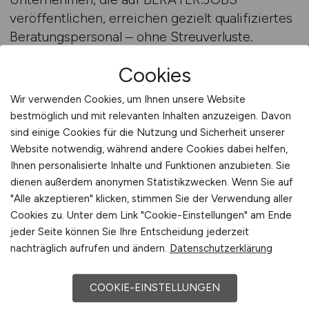
veröffentlichen, erreichen gezielt qualifiziertes
Beratungspersonal – ohne Streuverluste.
Für Bewerber*innen:
Cookies
Beratungskarriere mit Perspektive
Wir verwenden Cookies, um Ihnen unsere Website
bestmöglich und mit relevanten Inhalten anzuzeigen. Davon
BERATER.JOBS richtet sich an
sind einige Cookies für die Nutzung und Sicherheit unserer
Berufseinsteiger*innen, Consultants und Senior
Website notwendig, während andere Cookies dabei helfen,
Professionals mit Beratungshintergrund.
Ihnen personalisierte Inhalte und Funktionen anzubieten. Sie
Täglich erscheinen neue
Stellenangebote
auf
dienen außerdem anonymen Statistikzwecken. Wenn Sie auf
BERATER.JOBS – in Strategie, Transformation,
"Alle akzeptieren" klicken, stimmen Sie der Verwendung aller
Cookies zu. Unter dem Link "Cookie-Einstellungen" am Ende
Technologie, HR und mehr.
jeder Seite können Sie Ihre Entscheidung jederzeit
Mit dem
Jobfinder
erhalten Sie passende
nachträglich aufrufen und ändern.
Datenschutzerklärung
Angebote direkt per E-Mail.
Teil eines starken Netzwerks
COOKIE-EINSTELLUNGEN