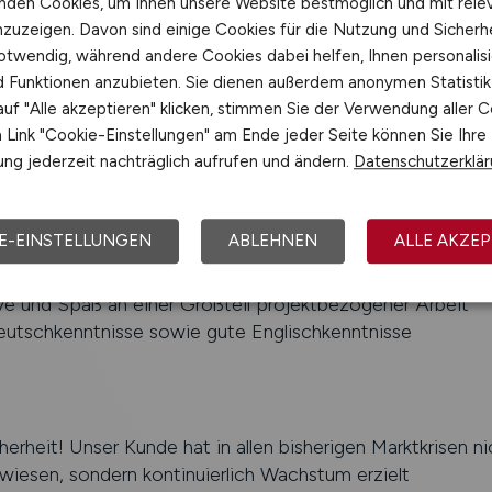
nden Cookies, um Ihnen unsere Website bestmöglich und mit rele
über Testphasen bis hin zu Change-Management und Sch
nzuzeigen. Davon sind einige Cookies für die Nutzung und Sicherh
rische Ideen in die Deployment-Strategie ein und hilfst da
otwendig, während andere Cookies dabei helfen, Ihnen personalisi
chneller und smarter zu gestalten
nd Funktionen anzubieten. Sie dienen außerdem anonymen Statisti
uf "Alle akzeptieren" klicken, stimmen Sie der Verwendung aller C
Link "Cookie-Einstellungen" am Ende jeder Seite können Sie Ihre
ng jederzeit nachträglich aufrufen und ändern.
Datenschutzerklä
n der SAP-Konzeption und/oder Customizing – in den Mod
E-EINSTELLUNGEN
ABLEHNEN
ALLE AKZEP
komplexe Anforderungen zu durchdringen und daraus durc
 entwickeln
ive und Spaß an einer Großteil projektbezogener Arbeit
eutschkenntnisse sowie gute Englischkenntnisse
cherheit! Unser Kunde hat in allen bisherigen Marktkrisen ni
ewiesen, sondern kontinuierlich Wachstum erzielt