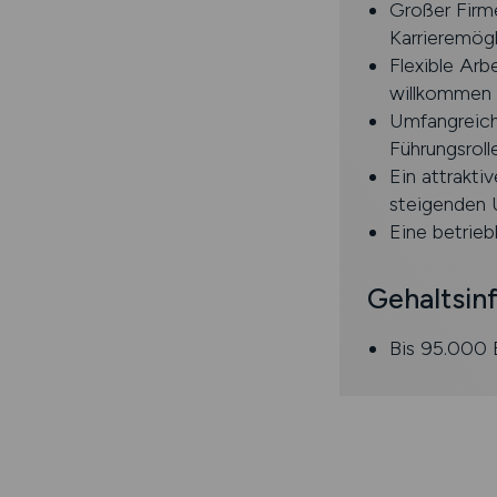
Großer Firme
Karrieremögl
Flexible Arb
willkommen
Umfangreiche
Führungsroll
Ein attrakti
steigenden 
Eine betrieb
Gehaltsin
Bis 95.000 E