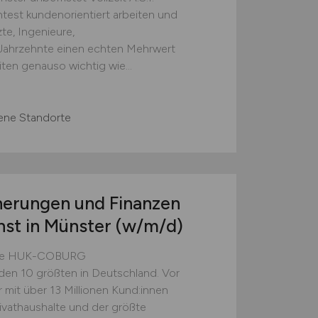
est kundenorientiert arbeiten und
te, Ingenieure,
 Jahrzehnte einen echten Mehrwert
eiten genauso wichtig wie...
ene Standorte
herungen und Finanzen
nst in Münster
(w/m/d)
- die HUK-COBURG
den 10 größten in Deutschland. Vor
 mit über 13 Millionen Kund:innen
rivathaushalte und der größte