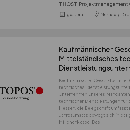
THOST Projektmanagement
gestern
Nürnberg, Göt
Kaufmännischer Ges
Mittelständisches te
Dienstleistungsunte
Kaufmännischer Geschäftsführer 
technisches Dienstleistungsunt
Unternehmen unseres Mandanten e
technischer Dienstleistungen für di
Hessen, die Belegschaft umfasst 
Jahresumsatz bewegt sich in der 
Millionenklasse. Das...