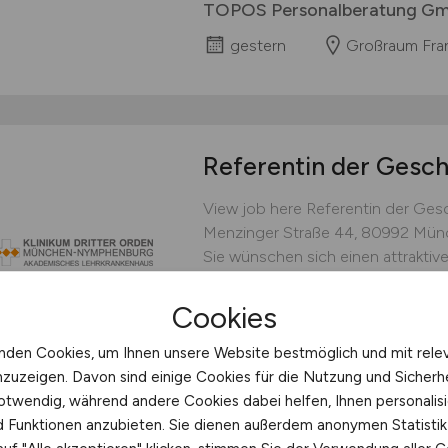
TOPOS Personalberatung G
gestern
Großraum Fran
Referentin der Gesc
View job here Referentin der Gesc
Menzinger Straße 44, 80992 Münc
Sie wünschen sich einen attraktiv
der Menschen liegt Ihnen am Herzen,
Klinikums Dritter Orden...
Cookies
Klinikum Dritter Orden Mün
nden Cookies, um Ihnen unsere Website bestmöglich und mit rele
nzuzeigen. Davon sind einige Cookies für die Nutzung und Sicherh
gestern
München
otwendig, während andere Cookies dabei helfen, Ihnen personalisi
nd Funktionen anzubieten. Sie dienen außerdem anonymen Statisti