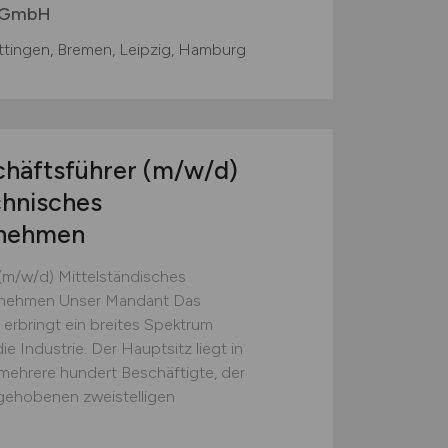
 GmbH
tingen, Bremen, Leipzig, Hamburg
chäftsführer
(m/w/d)
chnisches
rnehmen
(m/w/d) Mittelständisches
ernehmen Unser Mandant Das
rbringt ein breites Spektrum
e Industrie. Der Hauptsitz liegt in
mehrere hundert Beschäftigte, der
gehobenen zweistelligen