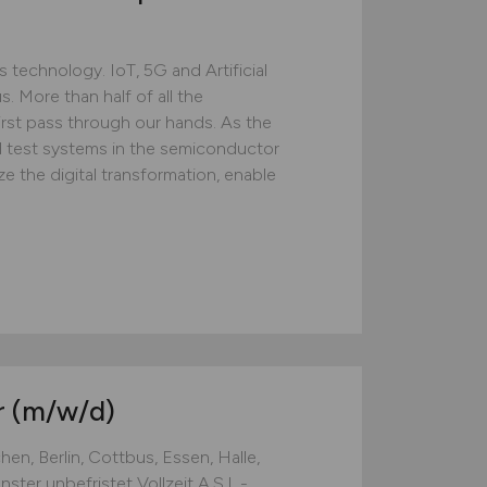
technology. IoT, 5G and Artificial
s. More than half of all the
rst pass through our hands. As the
d test systems in the semiconductor
ze the digital transformation, enable
r
(m/w/d)
hen, Berlin, Cottbus, Essen, Halle,
 ​ unbefristet ​ Vollzeit A.S.I. -