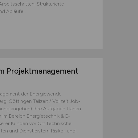
beitsschritten; Strukturierte
d Abläufe...
m Projektmanagement
anagement der Energiewende
g, Göttingen Teilzeit / Vollzeit Job-
rbung angeben) Ihre Aufgaben Planen
im Bereich Energietechnik & E-
serer Kunden vor Ort Technische
en und Dienstleistern Risiko- und...