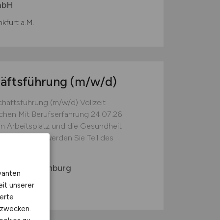
mbH
kfurt a.M.
häftsführung
(m/w/d)
häftsführung (m/w/d) Vollzeit
hen Mit Berufserfahrung 24.07.26
en Arbeitsplatz und die Gesundheit
.... ... dann werden Sie Teil des
chen-Nymphenburg
vanten
eit unserer
erte
kzwecken.