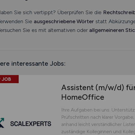
aben Sie sich vertippt? Überprüfen Sie die
Rechtschrei
erwenden Sie
ausgeschriebene Wörter
statt Abkürzunge
ersuchen Sie es mit alternativen oder
allgemeineren Sti
ere interessante Jobs:
 JOB
Assistent
(m/w/d)
für
HomeOffice
Ihre Aufgaben bei uns: Unterstüt
Prüfschritten nach klarer Vorgabe;
anhand leicht verständlicher Lis
zuständige Kolleginnen und Kolle