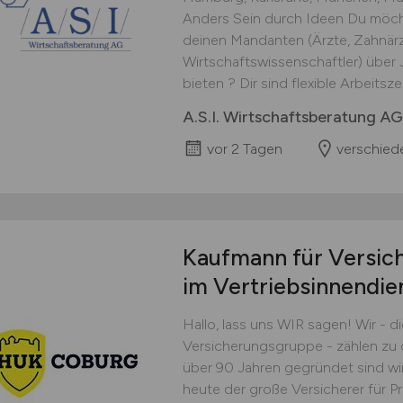
Anders Sein durch Ideen Du möcht
deinen Mandanten (Ärzte, Zahnärz
Wirtschaftswissenschaftler) über
bieten ? Dir sind flexible Arbeitsz
A.S.I. Wirtschaftsberatung AG
vor 2 Tagen
verschied
Kaufmann für Versic
im Vertriebsinnendie
Hallo, lass uns WIR sagen! Wir 
Versicherungsgruppe - zählen zu 
über 90 Jahren gegründet sind wir
heute der große Versicherer für P