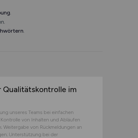
bung
.
n.
chwörtern
.
 Qualitätskontrolle im
zung unseres Teams bei einfachen
 Kontrolle von Inhalten und Abläufen
ten; Weitergabe von Rückmeldungen an
gen; Unterstützung bei der