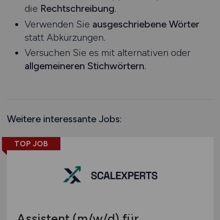
die
Rechtschreibung
.
Rheinland-Pfalz
Verwenden Sie
ausgeschriebene Wörter
Saarland
statt Abkürzungen.
Sachsen
Versuchen Sie es mit alternativen oder
Sachsen-Anhalt
allgemeineren Stichwörtern
.
Schleswig-Holstein
Thüringen
Deutschlandweit
Österreich
Weitere interessante Jobs:
Schweiz
Europa
TOP JOB
International
Assistent
(m/w/d)
für