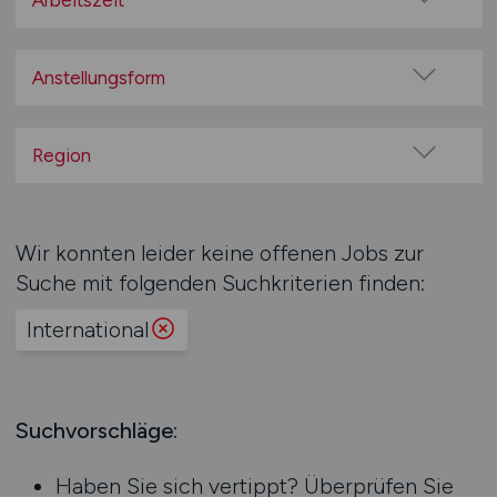
Arbeitszeit
100% Remote
Vollzeit
Überwiegend Remote (>50%)
Teilzeit
Anstellungsform
Remote aus dem Ausland möglich
Festanstellung
befristete Anstellung
Region
Leitung / Führung
Baden-Württemberg
Geschäftsleitung / Vorstand
Bayern
Wir konnten leider keine offenen Jobs zur
Projektarbeit / Freelancer
Berlin
Suche mit folgenden Suchkriterien finden:
Arbeitnehmerüberlassung
Brandenburg
geringfügige Beschäftigung / Minijob
International
Bremen
Berufseinstieg / Trainee
Hamburg
Bachelor-/ Master-/ Diplom-Arbeit
Hessen
Studentenjobs / Werkstudenten
Mecklenburg-Vorpommern
Suchvorschläge:
Ausbildung / Studium
Niedersachsen
Praktikum
Haben Sie sich vertippt? Überprüfen Sie
Nordrhein-Westfalen