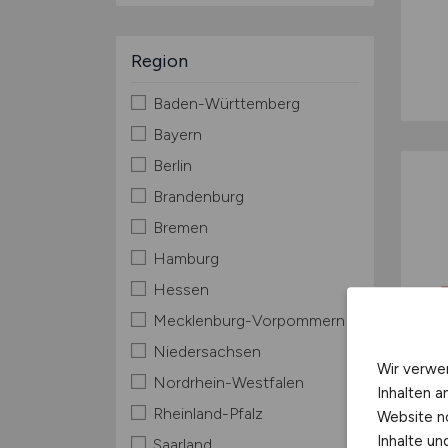
Region
Baden-Württemberg
Bayern
Berlin
Brandenburg
Bremen
Hamburg
Hessen
Mecklenburg-Vorpommern
Niedersachsen
Wir verwe
Nordrhein-Westfalen
Inhalten a
Rheinland-Pfalz
Website n
Inhalte u
Saarland