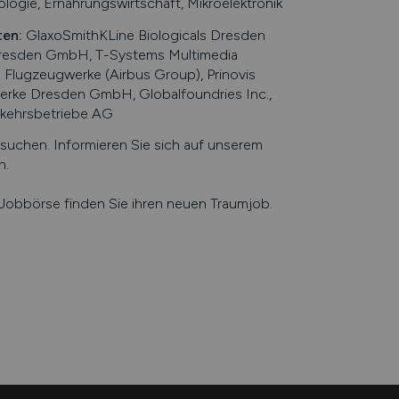
ologie, Ernährungswirtschaft, Mikroelektronik
ten
:
GlaxoSmithKLine Biologicals Dresden
resden GmbH, T-Systems Multimedia
Flugzeugwerke (Airbus Group), Prinovis
ke Dresden GmbH, Globalfoundries Inc.,
rkehrsbetriebe AG
chen. Informieren Sie sich auf unserem
n
.
e Jobbörse finden Sie ihren neuen Traumjob.