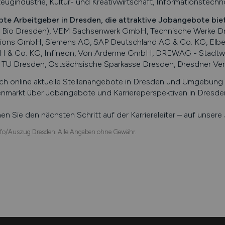
eugindustrie, Kultur- und Kreativwirtschaft, Informationstechn
bte Arbeitgeber in
Dresden
, die attraktive Jobangebote bie
 Bio Dresden), VEM Sachsenwerk GmbH, Technische Werke D
tions GmbH, Siemens AG, SAP Deutschland AG & Co. KG, Elbe 
 & Co. KG, Infineon, Von Ardenne GmbH, DREWAG - Stadtwer
 TU Dresden, Ostsächsische Sparkasse Dresden, Dresdner Ve
ch online aktuelle Stellenangebote in
Dresden
und Umgebung su
enmarkt über Jobangebote und Karriereperspektiven in
Dresde
n Sie den nächsten Schritt auf der Karriereleiter – auf unser
fo/Auszug Dresden. Alle Angaben ohne Gewähr.