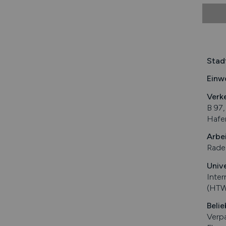
Stad
Einw
Verk
B 97,
Hafe
Arbe
Radeb
Univ
Inter
(HTW
Belie
Verpa