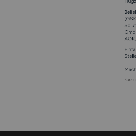
Flugz
Belie
(GSK
Solu
GmbH
AOK,
Einfa
Stell
Mache
Kurzin