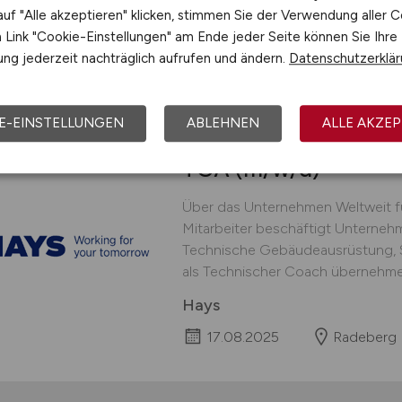
DKMS Group gGmbH
uf "Alle akzeptieren" klicken, stimmen Sie der Verwendung aller C
25.07.2026
Dresden
Link "Cookie-Einstellungen" am Ende jeder Seite können Sie Ihre
ng jederzeit nachträglich aufrufen und ändern.
Datenschutzerklä
E-EINSTELLUNGEN
ABLEHNEN
ALLE AKZEP
Technischer Trainer 
TGA
(m/w/d)
Über das Unternehmen Weltweit 
Mitarbeiter beschäftigt Unterneh
Technische Gebäudeausrüstung, Se
als Technischer Coach übernehmen 
Hays
17.08.2025
Radeberg