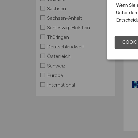
Wenn Sie a
Sachsen
Unter dem 
Sachsen-Anhalt
Entscheidu
Schleswig-Holstein
Thüringen
COOKI
Deutschlandweit
Österreich
Schweiz
Europa
International