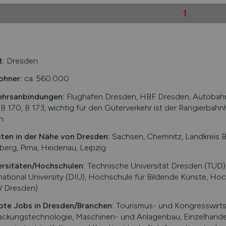
1
t:
Dresden
ohner:
ca. 560.000
ehrsanbindungen:
Flughafen Dresden, HBF Dresden, Autobahnen
 B 170, B 173, wichtig für den Güterverkehr ist der Rangierba
n
iten in der Nähe von
Dresden
:
Sachsen, Chemnitz, Landkreis B
erg, Pirna, Heidenau, Leipzig
ersitäten/Hochschulen:
Technische Universität Dresden (TUD),
national University (DIU), Hochschule für Bildende Künste, Ho
 Dresden)
bte Jobs in
Dresden
/Branchen
:
Tourismus- und Kongresswirts
ckungstechnologie, Maschinen- und Anlagenbau, Einzelhandel,