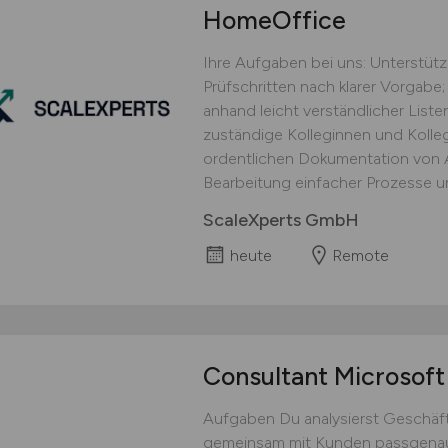
HomeOffice
Ihre Aufgaben bei uns: Unterstüt
Prüfschritten nach klarer Vorgabe;
anhand leicht verständlicher Lis
zuständige Kolleginnen und Kolle
ordentlichen Dokumentation von Ar
Bearbeitung einfacher Prozesse un
ScaleXperts GmbH
heute
Remote
Consultant Microsof
Aufgaben Du analysierst Geschäf
gemeinsam mit Kunden passgenau