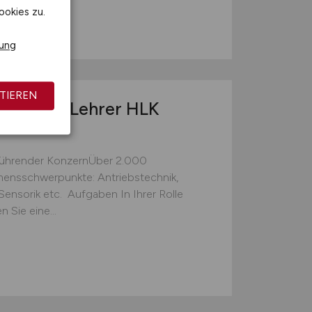
ookies zu.
rung
TIEREN
/ Coach / Lehrer HLK
führender KonzernÜber 2.000
mensschwerpunkte: Antriebstechnik,
nsorik etc. Aufgaben In Ihrer Rolle
Sie eine...