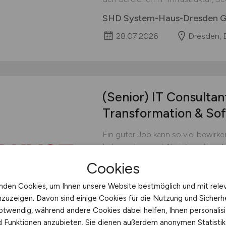
SHD System-Haus-Dresden
28.07.2026
Dresden, B
(Senior) IT Consulta
Transformation & So
Ein guter Job kann so viel bewirke
Lebenschancen! Als internationale
unser Ziel, weltweit so vielen Blut
Cookies
zweite Chance auf Leben zu geb
Stammzelltransplantationen zu v
nden Cookies, um Ihnen unsere Website bestmöglich und mit rele
Patient:innen zu helfen, brauchen
nzuzeigen. Davon sind einige Cookies für die Nutzung und Sicherh
engagierten und hochqualifizierten
otwendig, während andere Cookies dabei helfen, Ihnen personalisi
nd Funktionen anzubieten. Sie dienen außerdem anonymen Statisti