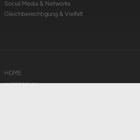
Social Media & Networks
Gleichberechtigung & Vielfalt
HOME
IMPRESSUM
DATENSCHUTZ
COOKIE-EINSTELLUNGEN
AGB
BILDQUELLEN