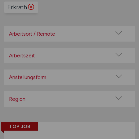
Erkrath
Arbeitsort / Remote
Vor Ort (kein Home-Office)
Home-Office möglich / Hybrid
Arbeitszeit
100% Remote
Vollzeit
Überwiegend Remote (>50%)
Teilzeit
Anstellungsform
Remote aus dem Ausland möglich
Festanstellung
befristete Anstellung
Region
Leitung / Führung
Baden-Württemberg
Geschäftsleitung / Vorstand
Bayern
Projektarbeit / Freelancer
TOP JOB
Berlin
Arbeitnehmerüberlassung
Brandenburg