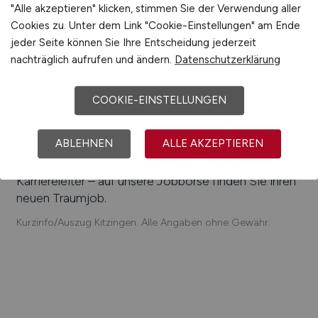
GmbH, Leoni Bordnetz-Systeme GmbH, GEA
"Alle akzeptieren" klicken, stimmen Sie der Verwendung aller
Brewery Systems GmbH, MSM Maschinenbau
Cookies zu. Unter dem Link "Cookie-Einstellungen" am Ende
GmbH, Franken Guss GmbH & Co. KG, Mengler
jeder Seite können Sie Ihre Entscheidung jederzeit
GmbH, Extruform GmbH, Klinik Kitzinger Land
nachträglich aufrufen und ändern.
Datenschutzerklärung
Einfach online aktuelle Stellenangebote in
Kitzingen
und Umgebung suchen. Informieren Sie sich auf
COOKIE-EINSTELLUNGEN
unserem Stellenmarkt über Jobangebote und
Karriereperspektiven in
Kitzingen
.
ABLEHNEN
ALLE AKZEPTIEREN
Machen Sie den nächsten Schritt auf der
Karriereleiter – auf unsere Jobbörse finden Sie ihren
neuen Traumjob.
Kurzinfo/Auszug Kitzingen. Alle Angaben ohne Gewähr.