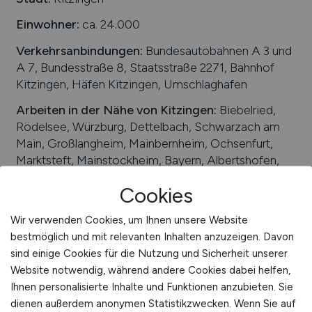
International
Einwohner:
ca. 24.000
Verkehrsanbindungen:
Bundesautobahnen A 3 und
A 7, Bundesstraße 8, Staatsstraße 2271, Bahnhof
Kitzingen, Häfen Kitzingen, Umschlaghafen
Arbeiten in der Nähe von
Kitzingen
:
Biebelried,
Rödelsee, Würzburg, Dettelbach, Schwarzach am
Main, Großlangheim, Mainbernheim, Ochsenfurt,
Marktsteft, Mainstockheim, Bayern, Albertshofen,
Sulzfeld am Main, Buchbrunn, Unterfranken
Cookies
Beliebte Jobs in
Kitzingen
/Branchen
:
Tourismus,
Einzelhandel, Logistik, Automobilzulieferer,
Wir verwenden Cookies, um Ihnen unsere Website
Maschinenbau, Gesundheitswesen, Produktion,
bestmöglich und mit relevanten Inhalten anzuzeigen. Davon
Weinbau, Kunststoffherstellung
sind einige Cookies für die Nutzung und Sicherheit unserer
Website notwendig, während andere Cookies dabei helfen,
Beliebte Arbeitgeber in
Kitzingen
, die attraktive
Ihnen personalisierte Inhalte und Funktionen anzubieten. Sie
Jobangebote bieten
:
F.S. Fehrer Automotive
dienen außerdem anonymen Statistikzwecken. Wenn Sie auf