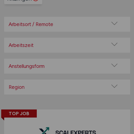
Arbeitsort / Remote
Vor Ort (kein Home-Office)
Home-Office möglich / Hybrid
Arbeitszeit
100% Remote
Vollzeit
Überwiegend Remote (>50%)
Teilzeit
Anstellungsform
Remote aus dem Ausland möglich
Festanstellung
befristete Anstellung
Region
Leitung / Führung
Baden-Württemberg
Geschäftsleitung / Vorstand
Bayern
Projektarbeit / Freelancer
TOP JOB
Berlin
Arbeitnehmerüberlassung
Brandenburg
geringfügige Beschäftigung / Minijob
Bremen