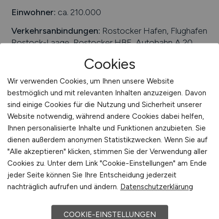
Einwohner:
ca. 210.000
Verkehrsanbindungen:
Rostocker Hafen, Flughafen
Rostock-Laage, Rostocker HBF, Autobahn A 20,
Bundesstraßen B 103, B 105, B 110
Cookies
Arbeiten in der Nähe von
Rostock
:
Warnemünde,
Wir verwenden Cookies, um Ihnen unsere Website
Carbäk, Elmenhorst, Kopenhagen-Malmö, Stettin,
bestmöglich und mit relevanten Inhalten anzuzeigen. Davon
Graal-Müritz, Warnow, Dummerstorf, Hamburg, Bad
sind einige Cookies für die Nutzung und Sicherheit unserer
Doberan-Land, Rostocker Heide, Mecklenburg-
Website notwendig, während andere Cookies dabei helfen,
Vorpommern
Ihnen personalisierte Inhalte und Funktionen anzubieten. Sie
Universitäten/Hochschulen:
Hochschule für Musik
dienen außerdem anonymen Statistikzwecken. Wenn Sie auf
und Theater, Universität Rostock
"Alle akzeptieren" klicken, stimmen Sie der Verwendung aller
Cookies zu. Unter dem Link "Cookie-Einstellungen" am Ende
Beliebte Jobs in
jeder Seite können Sie Ihre Entscheidung jederzeit
Rostock
/Branchen
:
Informationstechnologie,
nachträglich aufrufen und ändern.
Datenschutzerklärung
Kultur- und Kreativwirtschaft, Maschinenbau, Luft-
und Raumfahrttechnik, Energietechnik, Schiffbau,
Maritime Wirtschaft, Dienstleistungen,
COOKIE-EINSTELLUNGEN