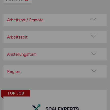
Arbeitsort / Remote
Vor Ort (kein Home-Office)
Home-Office möglich / Hybrid
Arbeitszeit
100% Remote
Vollzeit
Überwiegend Remote (>50%)
Teilzeit
Anstellungsform
Remote aus dem Ausland möglich
Festanstellung
befristete Anstellung
Region
Leitung / Führung
Baden-Württemberg
Geschäftsleitung / Vorstand
Bayern
Projektarbeit / Freelancer
TOP JOB
Berlin
Arbeitnehmerüberlassung
Brandenburg
geringfügige Beschäftigung / Minijob
Bremen