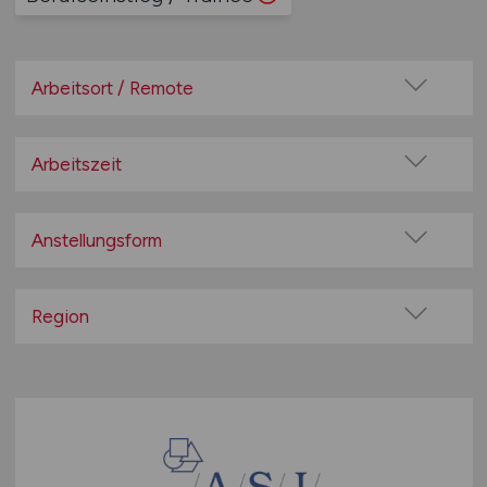
Arbeitsort / Remote
Vor Ort (kein Home-Office)
Home-Office möglich / Hybrid
Arbeitszeit
100% Remote
Vollzeit
Überwiegend Remote (>50%)
Teilzeit
Anstellungsform
Remote aus dem Ausland möglich
Festanstellung
befristete Anstellung
Region
Leitung / Führung
Baden-Württemberg
Geschäftsleitung / Vorstand
Bayern
Projektarbeit / Freelancer
Berlin
Arbeitnehmerüberlassung
Brandenburg
geringfügige Beschäftigung / Minijob
Bremen