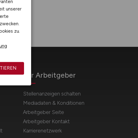
vanten
eit unserer
erte
kzwecken.
ookies zu.
rung
TIEREN
Für Arbeitgeber
Stellenanzeigen schalten
Mediadaten & Konditionen
Arbeitgeber Seite
Arbeitgeber Kontakt
t
Karrierenetzwerk