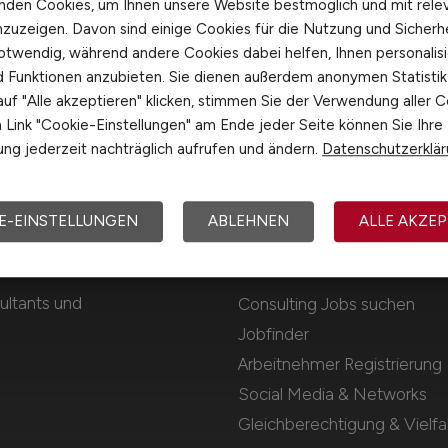
nden Cookies, um Ihnen unsere Website bestmöglich und mit rele
nzuzeigen. Davon sind einige Cookies für die Nutzung und Sicherh
otwendig, während andere Cookies dabei helfen, Ihnen personalisi
nd Funktionen anzubieten. Sie dienen außerdem anonymen Statisti
uf "Alle akzeptieren" klicken, stimmen Sie der Verwendung aller C
Link "Cookie-Einstellungen" am Ende jeder Seite können Sie Ihre
ng jederzeit nachträglich aufrufen und ändern.
Datenschutzerklä
E-EINSTELLUNGEN
ABLEHNEN
ALLE AKZEP
Für Arbeitnehmer
ultants und
Consulting Jobs suchen
Jobfinder
Arbeitnehmer Registrierung
Social Media & Networks
Gleichberechtigung & Vielfal