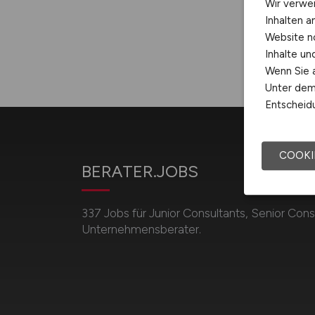
Wir verwe
Inhalten a
Website n
Inhalte u
Wenn Sie a
Unter dem 
Entscheidu
COOKI
BERATER.JOBS
337 Jobs für Junior Consultants, Senior Cons
Unternehmensberater.