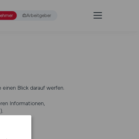
nehmer
Arbeitgeber
 einen Blick darauf werfen.
eren Informationen,
s
).