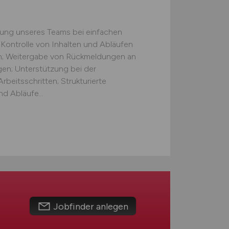
zung unseres Teams bei einfachen
 Kontrolle von Inhalten und Abläufen
ten; Weitergabe von Rückmeldungen an
gen; Unterstützung bei der
beitsschritten; Strukturierte
d Abläufe...
Jobfinder anlegen