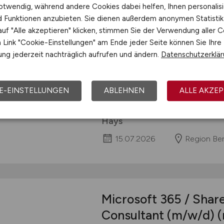
otwendig, während andere Cookies dabei helfen, Ihnen personalisi
nd Funktionen anzubieten. Sie dienen außerdem anonymen Statisti
uf "Alle akzeptieren" klicken, stimmen Sie der Verwendung aller C
HR Consultant Emplo
Link "Cookie-Einstellungen" am Ende jeder Seite können Sie Ihre
ng jederzeit nachträglich aufrufen und ändern.
Datenschutzerklä
Über das Unternehmen Premium-A
Steuerung und Umsetzung von M
AnwesenheitsmanagementEntwicklu
E-EINSTELLUNGEN
ABLEHNEN
ALLE AKZEP
von FehlzeitenBeratung und Unters
Hays
15.07.2026
Region Ber
Microsoft 365 / Share
Consultant
(m/w/d)