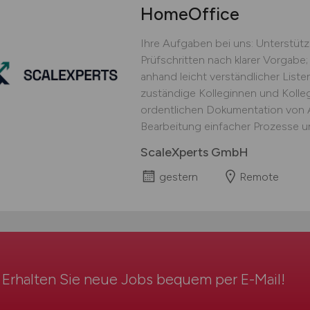
HomeOffice
Ihre Aufgaben bei uns: Unterstüt
Prüfschritten nach klarer Vorgabe;
anhand leicht verständlicher Lis
zuständige Kolleginnen und Kolle
ordentlichen Dokumentation von Ar
Bearbeitung einfacher Prozesse un
ScaleXperts GmbH
gestern
Remote
Erhalten Sie neue Jobs bequem per
E-Mail
!