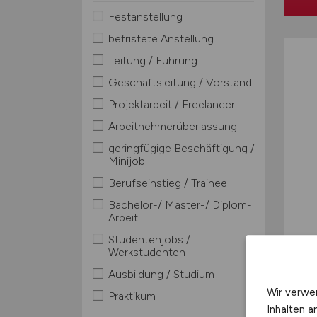
Festanstellung
befristete Anstellung
Leitung / Führung
Geschäftsleitung / Vorstand
Projektarbeit / Freelancer
Arbeitnehmerüberlassung
geringfügige Beschäftigung /
Minijob
Berufseinstieg / Trainee
Bachelor-/ Master-/ Diplom-
Arbeit
Studentenjobs /
Werkstudenten
Ausbildung / Studium
Wir verwe
Praktikum
Inhalten a