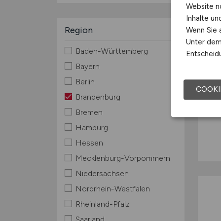
Website n
Inhalte u
Region
Wenn Sie a
Unter dem 
Baden-Württemberg
Entscheidu
Bayern
Berlin
COOKI
Brandenburg
Bremen
Hamburg
Hessen
Mecklenburg-Vorpommern
Niedersachsen
Nordrhein-Westfalen
Rheinland-Pfalz
Saarland