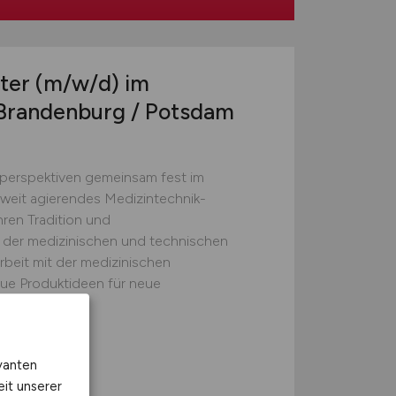
ater
(m/w/d)
im
 Brandenburg / Potsdam
perspektiven gemeinsam fest im
eltweit agierendes Medizintechnik-
ren Tradition und
der medizinischen und technischen
beit mit der medizinischen
ue Produktideen für neue
vanten
ene Standorte
eit unserer